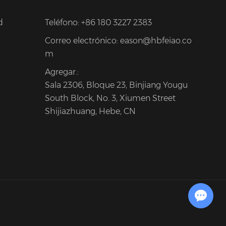
d
Teléfono:
+86 180 3227 2383
Correo electrónico:
eason@hbfeiao.co
m
Agregar.:
Sala 2306, Bloque 23, Binjiang Yougu
South Block, No. 3, Xiumen Street
Shijiazhuang, Hebe, CN
Chat with Us