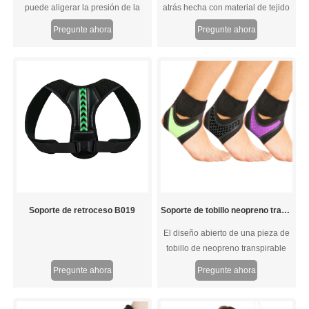
puede aligerar la presión de la
atrás hecha con material de tejido
rodilla a unos 40 kgs de su peso.
personalizado premium que sea
Pregunte ahora
Pregunte ahora
Te hace sentir ligero, sin dolor y
liviano, transpirable y suave contra
cómodo. Permitiéndole levantar
su piel.
cada rodilla fácilmente a medida
que avanza con sus actividades.
Nunca tendrás que preocuparte
por la incomodidad conjunta de
nuevo
Soporte de retroceso B019
Soporte de tobillo neopreno transpirable ligero
El diseño abierto de una pieza de
tobillo de neopreno transpirable
ligero, más cómodo y en forma. La
Pregunte ahora
Pregunte ahora
abrazadera ligera es delgada para
una comodidad superior y se
puede usar cómodamente durante