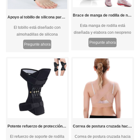
Brace de manga de rodilla de neopreno de 7 mm para correr pesas de levantamiento de pesas
Apoyo al tobillo de silicona para hombres y mujeres
Esta manga de rodilla está
El tobillo está diseñado con
diseñada y elabora con neopreno
almohadillas de silicona
de 7 mm de buena calidad y
correspondientes basadas en los
Pregunte ahora
Pregunte ahora
manga de rodilla de costura
tobillos internos y externos para
reforzada, tanto para hombres,
proteger con precisión las
para todos los tipos de deportes
articulaciones y compartir la carga
que requieren un uso pesado de
en los huesos del tobillo. Se
las piernas de manera efectiva y
utilizan diferentes densidades de
colisión.
tejido en diferentes partes para
lograr una presión segmentada.
Se adapta a la forma del pie, es
cómodo de usar y permite un
ejercicio sin restricciones.
Potente refuerzo de protección de rodilla de rebote para el dolor en las articulaciones
Correa de postura cruzada hacia atrás
El refuerzo de soporte de rodilla
Correa de postura cruzada hacia