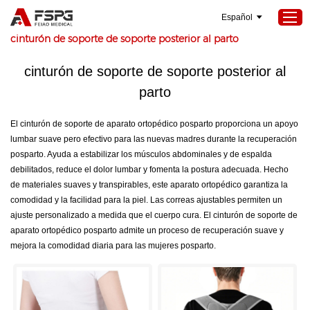
Español
Hogar
>
Seokeywords
>
cinturón de soporte de soporte posterior al parto
cinturón de soporte de soporte posterior al
Hogar
parto
Productos
El cinturón de soporte de aparato ortopédico posparto proporciona un apoyo
Sobre nosotros
lumbar suave pero efectivo para las nuevas madres durante la recuperación
posparto. Ayuda a estabilizar los músculos abdominales y de espalda
Servicios
debilitados, reduce el dolor lumbar y fomenta la postura adecuada. Hecho
Proyectos
de materiales suaves y transpirables, este aparato ortopédico garantiza la
comodidad y la facilidad para la piel. Las correas ajustables permiten un
Noticias
ajuste personalizado a medida que el cuerpo cura. El cinturón de soporte de
Contáctenos
aparato ortopédico posparto admite un proceso de recuperación suave y
mejora la comodidad diaria para las mujeres posparto.