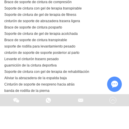
Brace de soporte de cintura de compresión
Soporte de cintura con gel de terapia transpirable
Soporte de cintura de gel de terapia de fitness
cinturón de soporte de abrazadera trasera ligera
Brace de soporte de cintura posparto
Soporte de cintura de gel de terapia acolchada
Brace de soporte de cintura transpirable
soporte de rodilla para levantamiento pesado
cinturón de soporte de soporte posterior al parto
Levante el cinturón trasero pesado
guarnición de la cintura deportiva
Soporte de cintura con gel de terapia de rehabilitación
Aliviar la abrazadera de la espalda baja
Cinturón de soporte de neopreno hacia atrás
banda de rodilla de la pierna
Chat w
correa de compresión de rodilla
Levantando el cinturón de soporte de la abrazadera
Apoyo a la rodilla para el decatlón de gimnasio
Brace de soporte de cintura de ajuste personalizado