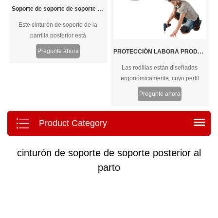
Soporte de soporte de soporte de presión caliente H
Este cinturón de soporte de la
parrilla posterior está
meticulosamente diseñado para
Pregunte ahora
PROTECCIÓN LABORA PRODUCCIÓN PASTAS DE GUERRA
ofrecer un apoyo y alivio
Las rodillas están diseñadas
excepcionales tanto para hombres
ergonómicamente, cuyo perfil
como para mujeres con dolor
curvo se ajustará a la rodilla
lumbar. Ideal para afecciones
Pregunte ahora
perfectamente. El forro de tela
como discos herniados, artritis y
suave proporciona suficiente
estenosis espinal, este aparato
comodidad para la rodilla.
ortopédico garantiza la comodidad
Product Category
y la adaptabilidad para satisfacer
las necesidades individuales.
cinturón de soporte de soporte posterior al
parto