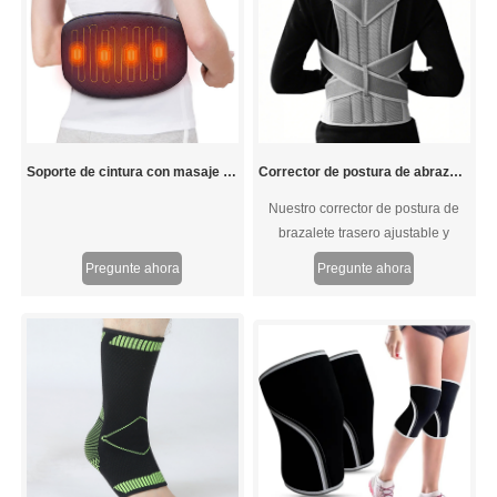
Soporte de cintura con masaje con calefacción
Corrector de postura de abrazadera trasera ajustable y transpirable
Nuestro corrector de postura de
brazalete trasero ajustable y
transpirable elaborado con
Pregunte ahora
Pregunte ahora
material transpirable de malla,
espalda, hombro y cuello no solo
es fácil de mantener, sino que
también lo mantiene fresco y libre
de sudor.