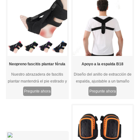
todo el día. La tela de neopreno
mantiene los pies secos. Flexible,
duradero y lavable.
Neopreno fascitis plantar férula
Apoyo a la espalda B18
Nuestro abrazadera de fascitis
Diseño del anillo de extracción de
plantar mantendrá el pie estirado y
espalda, ajustable a un tamaño
aliviará efectivamente los síntomas
cómodo. Estiramiento elástico
Pregunte ahora
Pregunte ahora
dolorosos de la fascitis plantar y la
tendinitis de Aquiles mientras
duerme