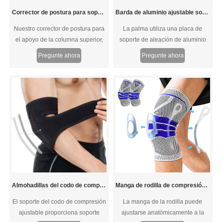
Corrector de postura para soporte de la columna superior
Barda de aluminio ajustable soporte de barra de muñeca muñequera de muñeca
Nuestro corrector de postura para
La palma utiliza una placa de
el apoyo de la columna superior,
soporte de aleación de aluminio
para mujeres y hombres corrige su
de alta resistencia y liviana en
Pregunte ahora
Pregunte ahora
pobre postura de espalda, alivia la
forma de arco, y las dos tiras de
presión sobre las áreas clave,
soporte de placa suave en el
alivia el dolor de espalda y le
dorso de la mano se ajustan
permite enderezar la espalda sin
perfectamente a la curva de
temor, para que pueda tener
muñeca para fortalecer la
confianza frente a cualquier
protección y la fijación de la
persona.
muñeca. Después de presionar el
botón, gire suavemente el chuck
giratorio para estirar la línea de
encaje templado en ambas
direcciones, ajuste gradualmente
Almohadillas del codo de compresión ajustable
Manga de rodilla de compresión con almohadilla de gel de rótula y estabilizadores laterales
El soporte del codo de compresión
La manga de la rodilla puede
ajustable proporciona soporte
ajustarse anatómicamente a la