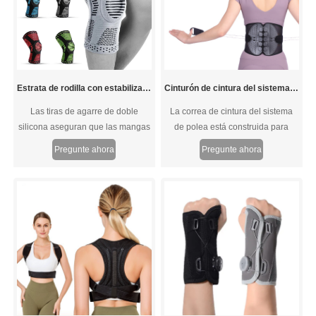
Estrata de rodilla con estabilizadores laterales Pad de silicona
Cinturón de cintura del sistema de polea
Las tiras de agarre de doble
La correa de cintura del sistema
silicona aseguran que las mangas
de polea está construida para
de la rodilla se bloqueen en su
tratar cómodamente y fácilmente el
Pregunte ahora
Pregunte ahora
lugar y el acabado transpirable y
dolor lumbar sin receta. Este
el acabado de la humedad te
soporte ortopédico de la parte
hacen sentir cómodo incluso tú
posterior presenta un sistema de
haces entrenamientos intensos.
doble pulsera para una
compresión personalizada rápida
y uniforme, lo que garantiza una
comodidad y soporte óptimos.