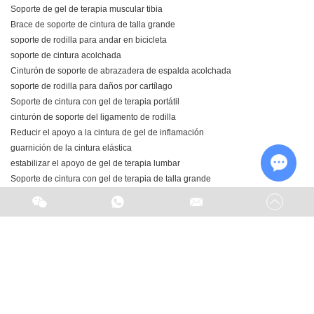
Soporte de gel de terapia muscular tibia
Brace de soporte de cintura de talla grande
soporte de rodilla para andar en bicicleta
soporte de cintura acolchada
Cinturón de soporte de abrazadera de espalda acolchada
soporte de rodilla para daños por cartílago
Soporte de cintura con gel de terapia portátil
cinturón de soporte del ligamento de rodilla
Reducir el apoyo a la cintura de gel de inflamación
guarnición de la cintura elástica
estabilizar el apoyo de gel de terapia lumbar
Soporte de cintura con gel de terapia de talla grande
Chat w
Brace de soporte de cintura de ajuste personalizado
soporte de rodilla para cricket
Almohadilla de compresión 3D
Levantamiento de soporte de cintura