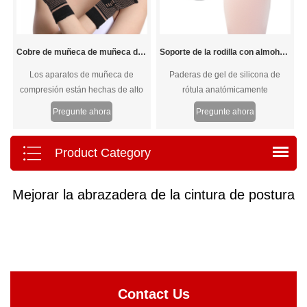
Cobre de muñeca de muñeca de compresión alta la elástica
Soporte de la rodilla con almohadilla de silicona
Los aparatos de muñeca de
Paderas de gel de silicona de
compresión están hechas de alto
rótula anatómicamente
contenido de fibra infundida con
contorneada y estabilizadores de
Pregunte ahora
Pregunte ahora
cobre y nylon elástico alto, que es
la parte delantera de dos lados de
de alta flexibilidad, transpirable,
doble cara.
liviano, suave, de humedad de
Product Category
humedad y amigable con la piel, la
fibra de cobre mantiene las manos
Mejorar la abrazadera de la cintura de postura
secas y frescas todo el día, más
cómodas de usar.
Contact Us