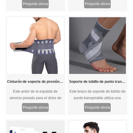
moderado y compresión ajustable
rodilla, ofreciendo una compresión
Pregunte ahora
Pregunte ahora
para articulaciones débiles,
cómoda, proporcionando apoyo
doloridas o lesionadas.
adicional, mejorando la circulación
sanguínea y reduciendo la
inflamación para una recuperación
más rápida sin restringir el
movimiento. Ya que ha diseñado
ergonómicamente una curva con
la mejor tecnología de compresión
para un ajuste meticuloso y
protección completa.
Cinturón de soporte de presión caliente
Soporte de tobillo de punto transpirable con correas ajustables
Este ardor de la espalda de
Este brazo de soporte de tobillo de
servicio pesado para el dolor de
punto transpirable utiliza una
espalda baja lo suficientemente
tecnología especial de compresión
Pregunte ahora
Pregunte ahora
firme como para mantener la
radial de tejer que aumenta el
columna vertebral alineada. Este
soporte para su tobillo sin
aparato lumbar lo devolverá a la
aumentar la sensación de rigidez.
vida normal.