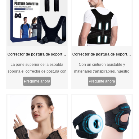
Corrector de postura de soporte de la parte superior de la espalda para la clavícula del cuello de los hombros
Corrector de postura de soporte posterior con placas de acero
La parte superior de la espalda
Con un cinturón ajustable y
soporta el corrector de postura con
materiales transpirables, nuestro
problemas posturales de clavícula
corrector de postura de soporte
Pregunte ahora
Pregunte ahora
y hombro. Da apoyo a la espalda y
posterior es compatible
el hombro enteros, con
cómodamente en la parte superior
almohadillas de espuma extraíbles
del cuerpo, ayudando a corregir la
excelentes comodidad de axilas.
postura y aliviar la incomodidad.