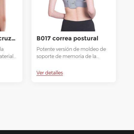
Correa de postura cruzada hacia atrás
B017 correa postural
C
da
Potente versión de moldeo de
terial
soporte de memoria de la
columna vertebral Tela de
,
confort estirada
Ver detalles
V
ra su