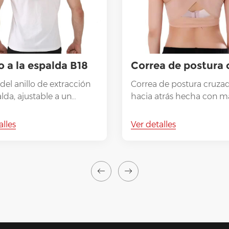
 a la espalda B18
del anillo de extracción
Correa de postura cruza
lda, ajustable a un
hacia atrás hecha con ma
 cómodo. Estiramiento
de tejido personalizado
o
premium que sea liviano
alles
Ver detalles
transpirable y suave cont
piel.