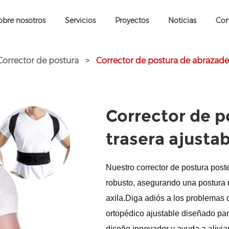
obre nosotros
Servicios
Proyectos
Noticias
Con
Corrector de postura
>
Corrector de postura de abrazadera
Corrector de p
trasera ajustab
Nuestro corrector de postura post
robusto, asegurando una postura m
axila.
Diga adiós a los problemas 
ortopédico ajustable diseñado pa
diseño innovador y ayuda a aliviar 