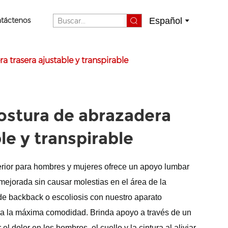
Español
táctenos
 trasera ajustable y transpirable
ostura de abrazadera
le y transpirable
erior para hombres y mujeres ofrece un apoyo lumbar
ejorada sin causar molestias en el área de la
de backback o escoliosis con nuestro aparato
ra la máxima comodidad. Brinda apoyo a través de un
el dolor en los hombros, el cuello y la cintura al aliviar